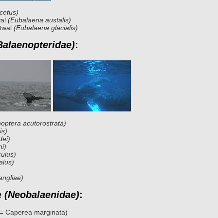
cetus)
wal
(Eubalaena austalis)
ttwal
(Eubalaena glacialis)
Balaenopteridae)
:
optera acutorostrata)
is)
dei)
i)
ulus)
alus)
ngliae)
e
(Neobalaenidae)
:
 = Caperea marginata)