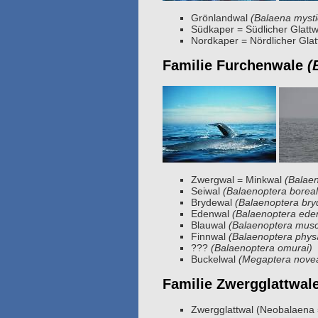
Grönlandwal
(Balaena mysti
Südkaper = Südlicher Glatt
Nordkaper = Nördlicher Gla
Familie Furchenwale
(
Zwergwal = Minkwal
(Balaen
Seiwal
(Balaenoptera boreal
Brydewal
(Balaenoptera bry
Edenwal
(Balaenoptera eden
Blauwal
(Balaenoptera musc
Finnwal
(Balaenoptera phys
???
(Balaenoptera omurai)
Buckelwal
(Megaptera novea
Familie Zwergglattwal
Zwergglattwal (Neobalaena