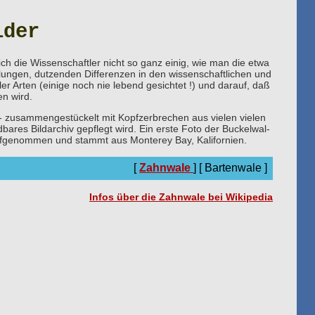
lder
ich die Wissenschaftler nicht so ganz einig, wie man die etwa
ilungen, dutzenden Differenzen in den wissenschaftlichen und
er Arten (einige noch nie lebend gesichtet !) und darauf, daß
n wird.
 - zusammengestückelt mit Kopfzerbrechen aus vielen vielen
dbares Bildarchiv gepflegt wird. Ein erste Foto der Buckelwal-
ufgenommen und stammt aus Monterey Bay, Kalifornien.
[
Zahnwale
] [ Bartenwale ]
Infos über die Zahnwale bei Wikipedia