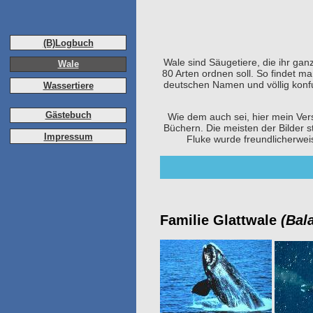
(B)Logbuch
Wale sind Säugetiere, die ihr gan
Wale
80 Arten ordnen soll. So findet m
deutschen Namen und völlig konfus
Wassertiere
Gästebuch
Wie dem auch sei, hier mein Ver
Büchern. Die meisten der Bilder
Impressum
Fluke wurde freundlicherwe
Familie Glattwale
(Bal