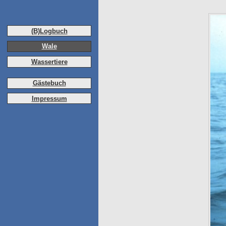
(B)Logbuch
Wale
Wassertiere
Gästebuch
Impressum