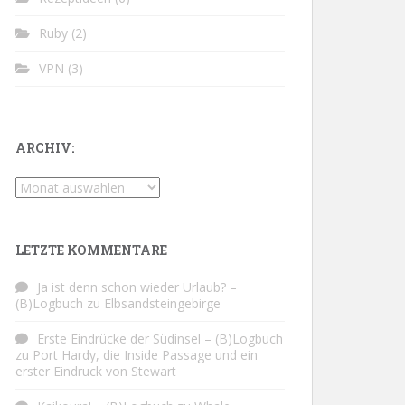
Ruby
(2)
VPN
(3)
ARCHIV:
Archiv:
LETZTE KOMMENTARE
Ja ist denn schon wieder Urlaub? –
(B)Logbuch
zu
Elbsandsteingebirge
Erste Eindrücke der Südinsel – (B)Logbuch
zu
Port Hardy, die Inside Passage und ein
erster Eindruck von Stewart