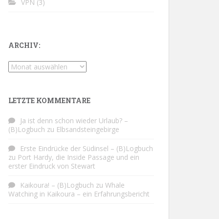
VPN
(3)
ARCHIV:
Archiv:
LETZTE KOMMENTARE
Ja ist denn schon wieder Urlaub? –
(B)Logbuch
zu
Elbsandsteingebirge
Erste Eindrücke der Südinsel – (B)Logbuch
zu
Port Hardy, die Inside Passage und ein
erster Eindruck von Stewart
Kaikoura! – (B)Logbuch
zu
Whale
Watching in Kaikoura – ein Erfahrungsbericht