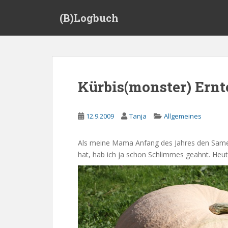
S
(B)Logbuch
k
i
p
t
o
m
Kürbis(monster) Ernt
a
i
n
12.9.2009
Tanja
Allgemeines
c
o
Als meine Mama Anfang des Jahres den Samen 
n
hat, hab ich ja schon Schlimmes geahnt. Heut
t
e
n
t