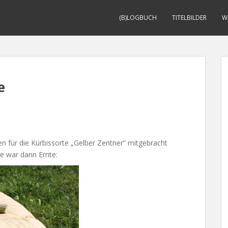
(B)LOGBUCH
TITELBILDER
W
e
für die Kürbissorte „Gelber Zentner“ mitgebracht
e war dann Ernte: