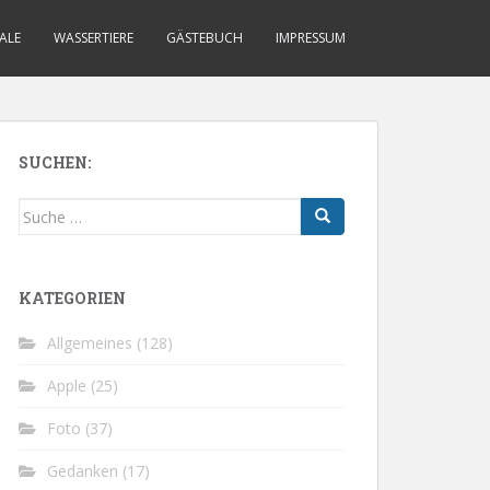
ALE
WASSERTIERE
GÄSTEBUCH
IMPRESSUM
SUCHEN:
Suche
nach:
KATEGORIEN
Allgemeines
(128)
Apple
(25)
Foto
(37)
Gedanken
(17)