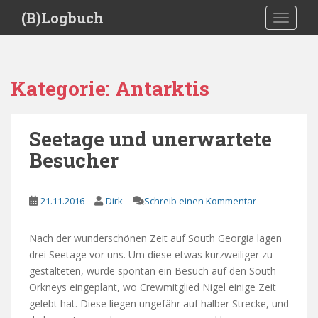
S
(B)Logbuch
TOGGLE
k
i
p
t
Kategorie:
Antarktis
o
m
a
Seetage und unerwartete
i
Besucher
n
c
o
21.11.2016
Dirk
Schreib einen Kommentar
n
t
e
Nach der wunderschönen Zeit auf South Georgia lagen
n
drei Seetage vor uns. Um diese etwas kurzweiliger zu
t
gestalteten, wurde spontan ein Besuch auf den South
Orkneys eingeplant, wo Crewmitglied Nigel einige Zeit
gelebt hat. Diese liegen ungefähr auf halber Strecke, und