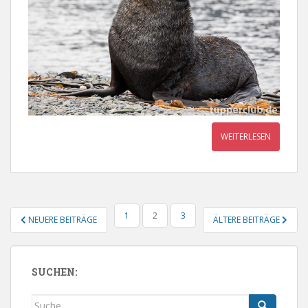
WEITERLESEN
SEITENNUMMERIERUNG
1
2
3
NEUERE BEITRÄGE
ÄLTERE BEITRÄGE
DER
BEITRÄGE
SUCHEN:
Suche