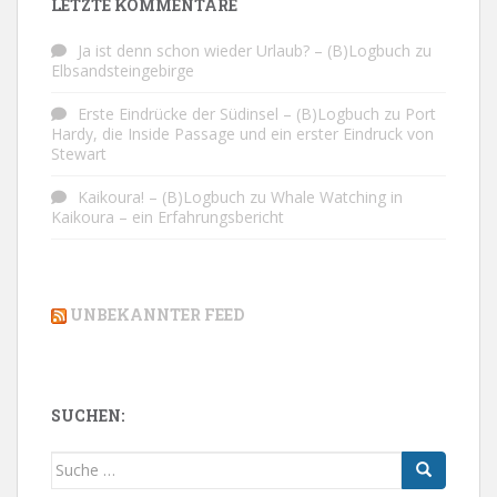
LETZTE KOMMENTARE
Ja ist denn schon wieder Urlaub? – (B)Logbuch
zu
Elbsandsteingebirge
Erste Eindrücke der Südinsel – (B)Logbuch
zu
Port
Hardy, die Inside Passage und ein erster Eindruck von
Stewart
Kaikoura! – (B)Logbuch
zu
Whale Watching in
Kaikoura – ein Erfahrungsbericht
UNBEKANNTER FEED
SUCHEN:
Suche
nach: