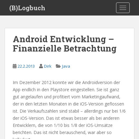
S
(B)Logbuch
TOGGLE
k
i
p
t
Android Entwicklung –
o
Finanzielle Betrachtung
m
a
i
22.2.2013
Dirk
Java
n
c
o
Im Dezember 2012 konnte wir die Androidversion der
n
App endlich in den Playstore eingestellen. Sie ist ganz
t
gut angelaufen und profitiert vom Marketingaufwand,
e
der in den letzten Monaten in die iOS-Version geflossen
n
ist. Die Verkaufszahlen sind stabil – allerdings nur bei 1/6
t
der iOS-Version. Das ist etwas besser als bei anderen
Entwicklern, die von 1/10 bis 1/8 der iOS-Umsätze
berichten. Das ist nicht berauschend, war aber so