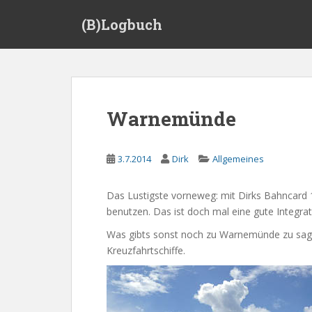
S
(B)Logbuch
k
i
p
t
o
m
Warnemünde
a
i
n
3.7.2014
Dirk
Allgemeines
c
o
Das Lustigste vorneweg: mit Dirks Bahncard 
n
benutzen. Das ist doch mal eine gute Integra
t
e
Was gibts sonst noch zu Warnemünde zu sagen
n
Kreuzfahrtschiffe.
t