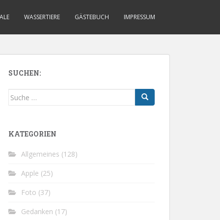
ALE
WASSERTIERE
GÄSTEBUCH
IMPRESSUM
SUCHEN:
Suche
nach:
KATEGORIEN
Allgemeines
(128)
Apple
(25)
Foto
(37)
Gedanken
(17)