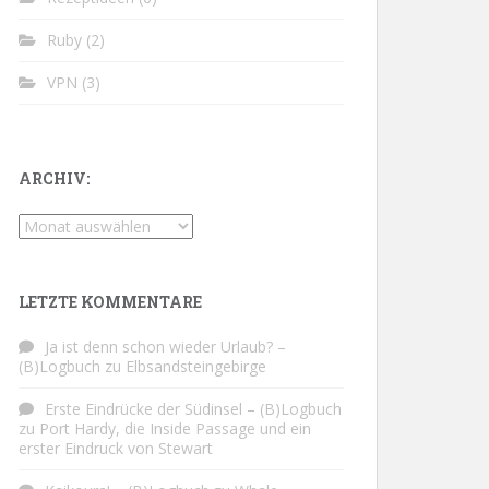
Ruby
(2)
VPN
(3)
ARCHIV:
Archiv:
LETZTE KOMMENTARE
Ja ist denn schon wieder Urlaub? –
(B)Logbuch
zu
Elbsandsteingebirge
Erste Eindrücke der Südinsel – (B)Logbuch
zu
Port Hardy, die Inside Passage und ein
erster Eindruck von Stewart