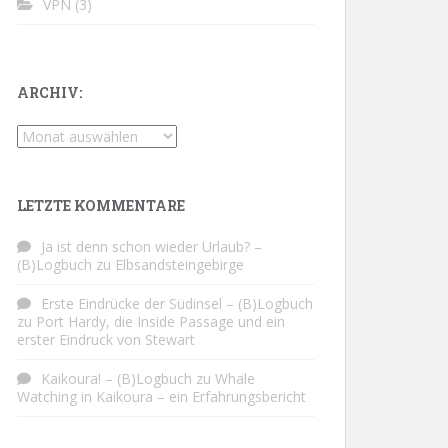
VPN
(3)
ARCHIV:
Archiv:
LETZTE KOMMENTARE
Ja ist denn schon wieder Urlaub? –
(B)Logbuch
zu
Elbsandsteingebirge
Erste Eindrücke der Südinsel – (B)Logbuch
zu
Port Hardy, die Inside Passage und ein
erster Eindruck von Stewart
Kaikoura! – (B)Logbuch
zu
Whale
Watching in Kaikoura – ein Erfahrungsbericht