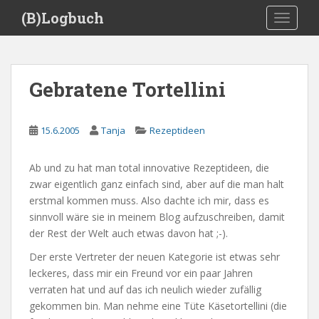
S
(B)Logbuch
TOGGLE
k
i
p
t
Gebratene Tortellini
o
m
a
15.6.2005
Tanja
Rezeptideen
i
n
Ab und zu hat man total innovative Rezeptideen, die
c
zwar eigentlich ganz einfach sind, aber auf die man halt
o
erstmal kommen muss. Also dachte ich mir, dass es
n
sinnvoll wäre sie in meinem Blog aufzuschreiben, damit
t
der Rest der Welt auch etwas davon hat ;-).
e
n
Der erste Vertreter der neuen Kategorie ist etwas sehr
t
leckeres, dass mir ein Freund vor ein paar Jahren
verraten hat und auf das ich neulich wieder zufällig
gekommen bin. Man nehme eine Tüte Käsetortellini (die