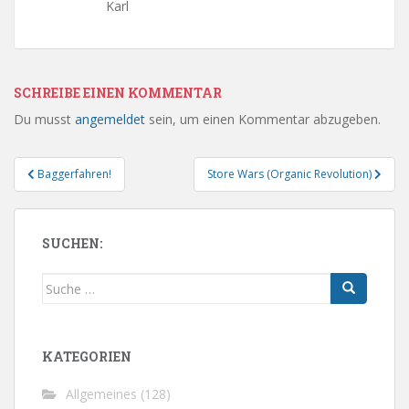
Karl
SCHREIBE EINEN KOMMENTAR
Du musst
angemeldet
sein, um einen Kommentar abzugeben.
Beitragsnavigation
Baggerfahren!
Store Wars (Organic Revolution)
SUCHEN:
Suche
nach:
KATEGORIEN
Allgemeines
(128)